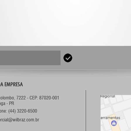
A EMPRESA
Colombo, 7222 - CEP: 87020-001
nga - PR
fone: (44) 3220-6500
rcial@wilbraz.com.br